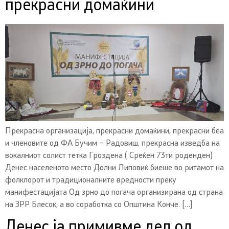
прекрасни домаќини
Прекрасна организација, прекрасни домаќини, прекрасни беа
и членовите од ФА Бучим – Радовиш, прекрасна изведба на
вокалниот солист тетка Гроздена ( Среќен 73ти роденден)
Денес населеното место Долни Липовиќ биеше во ритамот на
фолклорот и традиционалните вредности преку
манифестацијата Од зрно до погача организирана од страна
на ЗРР Блесок, а во соработка со Општина Конче. […]
Денес ја примивме дел од