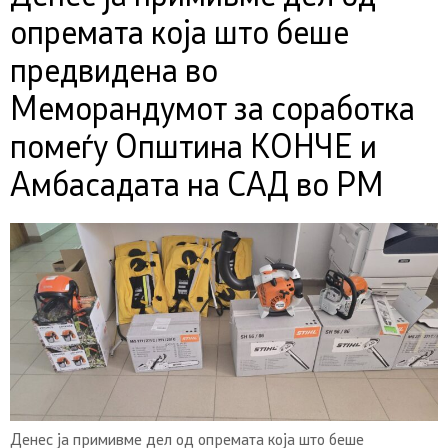
опремата која што беше
предвидена во
Меморандумот за соработка
помеѓу Општина КОНЧЕ и
Амбасадата на САД во РМ
Денес ја примивме дел од опремата која што беше