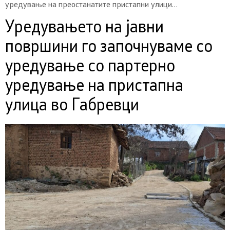
уредување на преостанатите пристапни улици…
Уредувањето на јавни
површини го започнуваме со
уредување со партерно
уредување на пристапна
улица во Габревци