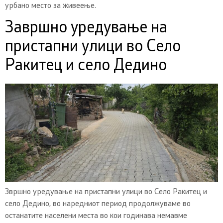
урбано место за живеење.
Завршно уредување на
пристапни улици во Село
Ракитец и село Дедино
Звршно уредување на пристапни улици во Село Ракитец и
село Дедино, во наредниот период продолжуваме во
останатите населени места во кои годинава немавме