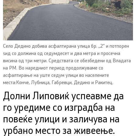
Село Дедино добива асфалтирана улица бр. ,,2″ и потпорен
ѕид со должина од седумдесет и два метра и просечна
висина од три метри. Средствата се обезбедени од Владата
на РМ. Во наредниот период продолжуваме со
асфалтирање на уште седум улици во населените
места:Конче, Лубница, Габревци, Дедино и Ракитец.
Долни Липовиќ успеавме да
го уредиме со изградба на
повеќе улици и заличува на
урбано место за живеење.