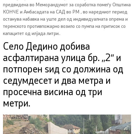
предвидена во Меморандумот за соработка помеѓу Општина
КОНЧЕ и Амбасадата на САД во РМ , во наредниот период
останува набавка на уште дел од индивидуалната опрема и
теренското противпожарно возило со пумпа на притисок со
капацитет од илјада литри..
Село Дедино добива
асфалтирана улица бр. ,,2″ и
потпорен ѕид со должина од
седумдесет и два метра и
просечна висина од три
метри.