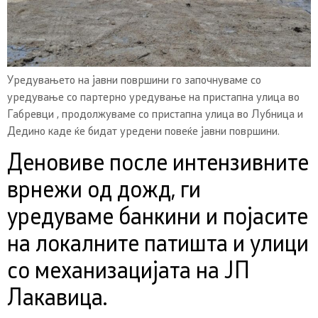
Уредувањето на јавни површини го започнуваме со
уредување со партерно уредување на пристапна улица во
Габревци , продолжуваме со пристапна улица во Лубница и
Дедино каде ќе бидат уредени повеќе јавни површини.
Деновиве после интензивните
врнежи од дожд, ги
уредуваме банкини и појасите
на локалните патишта и улици
со механизацијата на ЈП
Лакавица.