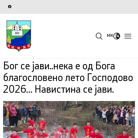
MK
Бог се јави..нека е од Бога
благословено лето Господово
2026… Навистина се јави.