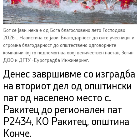
Бог се јави..нека е од Бога благословено лето Господово
2026… Навистина се јави. Благодарност до сите учесници, и
огромна благодарност до општествено одговорните
компании кој го подпомогнаа овој величествен настан, Зегин
ДОО и ДГТУ -Еуроградба Инжинеринг.
Денес завршивме со изградба
на вториот дел од општински
пат од населено место с.
Ракитец до регионален пат
Р2434, КО Ракитец, општина
Конче.