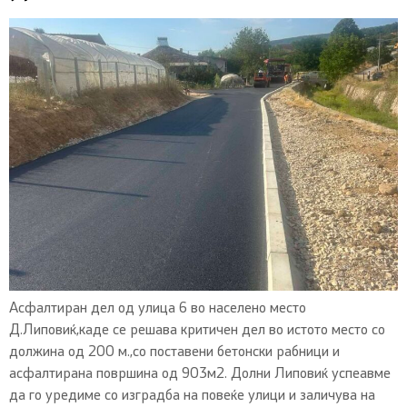
Асфалтиран дел од улица 6 во населено место
Д.Липовиќ,каде се решава критичен дел во истото место со
должина од 200 м.,со поставени бетонски рабници и
асфалтирана површина од 903м2. Долни Липовиќ успеавме
да го уредиме со изградба на повеќе улици и заличува на