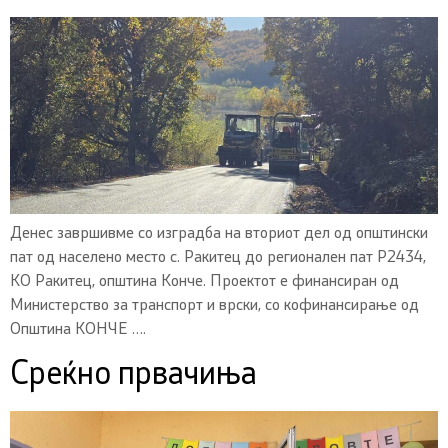
Денес завршивме со изградба на вториот дел од општински
пат од населено место с. Ракитец до регионален пат Р2434,
КО Ракитец, општина Конче. Проектот е финансиран од
Министерство за транспорт и врски, со кофинансирање од
Општина КОНЧЕ ….
Среќно првачиња