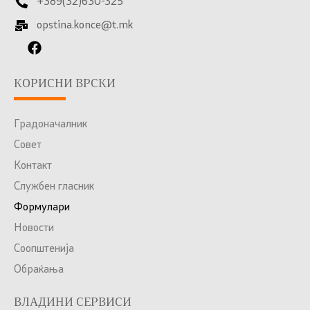
+389(32)630-325
opstina.konce@t.mk
КОРИСНИ ВРСКИ
Градоначалник
Совет
Контакт
Службен гласник
Формулари
Новости
Соопштенија
Обраќања
ВЛАДИНИ СЕРВИСИ