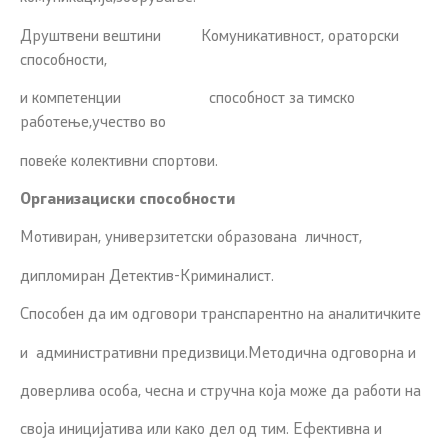
Друштвени вештини Комуникативност, ораторски
способности,
и компетенции способност за тимско
работење,учество во
повеќе колективни спортови.
Организациски способности
Мотивиран, универзитетски образована личност,
дипломиран Детектив-Криминалист.
Способен да им одговори транспарентно на аналитичките
и административни предизвици.Методична одговорна и
доверлива особа, чесна и стручна која може да работи на
своја иницијатива или како дел од тим. Ефективна и