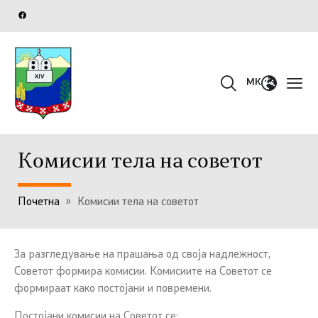
MK
Комисии тела на советот
Почетна
»
Комисии тела на советот
За разгледување на прашања од своја надлежност,
Советот формира комисии. Комисиите на Советот се
формираат како постојани и повремени.
Постојани комисии на Советот се: