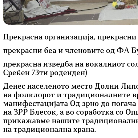
Прекрасна организација, прекрасни
прекрасни беа и членовите од ФА Б
прекрасна изведба на вокалниот сол
Среќен 73ти роденден)
Денес населеното место Долни Лип
на фолклорот и традиционалните в
манифестацијата Од зрно до погача
на ЗРР Блесок, а во соработка со О
прикажавме нашите традиционални
на традиционална храна.