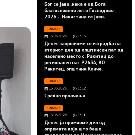
Бог се јави..нека е од Бога
благословено лето Господово
2026… Навистина се јави.
НОВОСТИ
13.03.2026
13:13
Денес завршивме со изградба на
вториот дел од општински пат од
населено место с. Ракитец до
регионален пат Р2434, КО
Ракитец, општина Конче.
НОВОСТИ
13.03.2026
13:12
Среќно првачиња
НОВОСТИ
13.03.2026
13:11
Денес ја примивме дел од
опремата која што беше