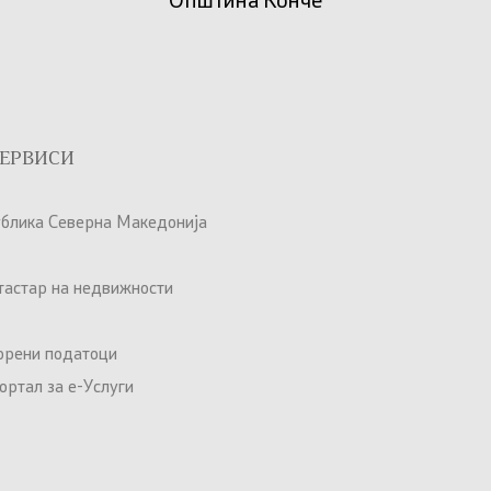
Општина Конче
ЕРВИСИ
ублика Северна Македонија
атастар на недвижности
орени податоци
ртал за е-Услуги