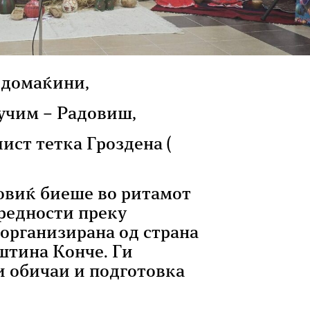
 домаќини,
учим – Радовиш,
ист тетка Гроздена (
овиќ биеше во ритамот
редности преку
 организирана од страна
пштина Конче. Ги
 обичаи и подготовка