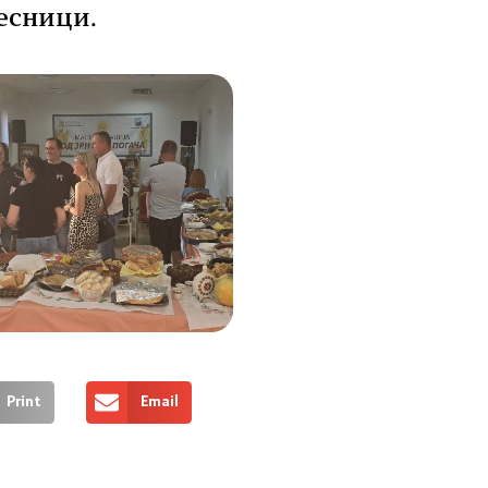
чесници.
Print
Email