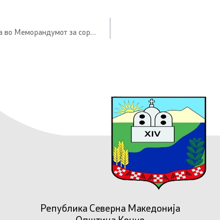
Денес ја примивме дел од опремата која што беше предвидена во Меморандумот за соработка помеѓу Општина КОНЧЕ и Амбасадата на САД во РМ
Република Северна Македонија