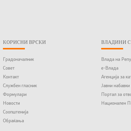
КОРИСНИ ВРСКИ
ВЛАДИНИ С
Градоначалник
Влада на Реп
Совет
е-Влада
Контакт
Агенција за к
Службен гласник
Јавни набавки
Формулари
Портал за отв
Новости
Национален По
Соопштенија
Обраќања