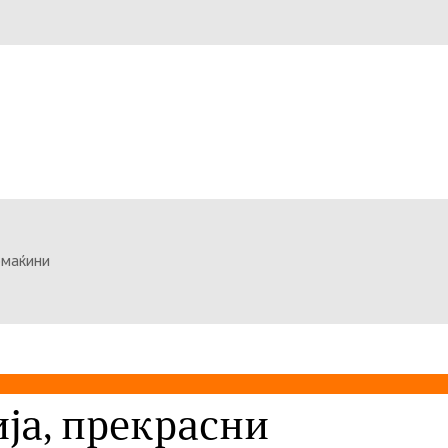
омаќини
ја, прекрасни