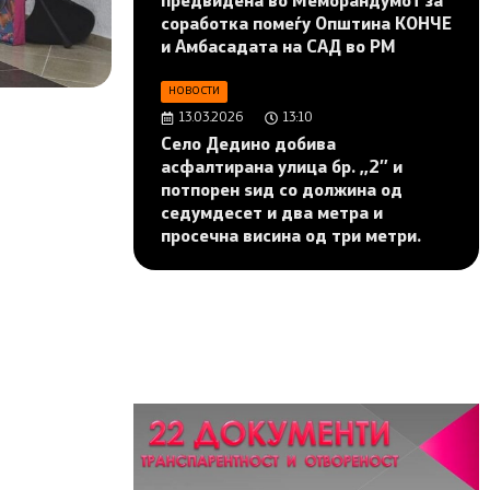
предвидена во Меморандумот за
соработка помеѓу Општина КОНЧЕ
и Амбасадата на САД во РМ
НОВОСТИ
13.03.2026
13:10
Село Дедино добива
асфалтирана улица бр. ,,2″ и
потпорен ѕид со должина од
седумдесет и два метра и
просечна висина од три метри.