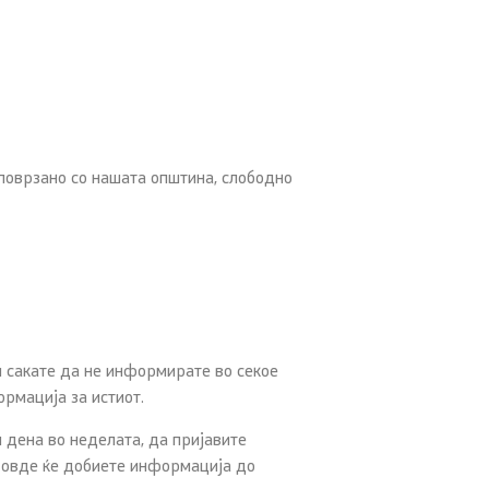
 поврзано со нашата општина, слободно
и сакате да не информирате во секое
рмација за истиот.
дена во неделата, да пријавите
а овде ќе добиете информација до