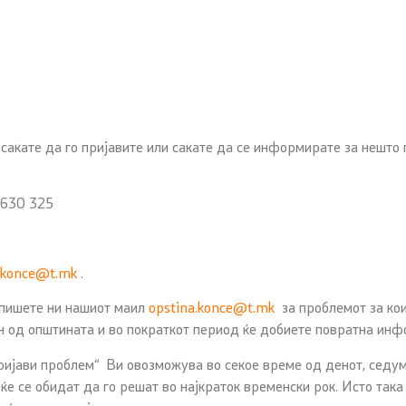
 сакате да го пријавите или сакате да се информирате за нешто
 630 325
a.konce@t.mk
.
 пишете ни нашиот маил
opstina.konce@t.mk
за проблемот за ко
н од општината и во пократкот период ќе добиете повратна инфо
ијави проблем“ Ви овозможува во секое време од денот, седум 
ќе се обидат да го решат во најкраток временски рок. Исто так