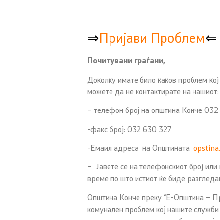
⇒
Пријави Проблем
⇐
Почитувани граѓани,
Доколку имате било каков проблем кој
можете да не контактирате на нашиот:
– телефон број на општина Конче 032
-факс број: 032 630 327
-Емаил адреса на Општината
opstin
– Јавете се на телефонскиот број или
време по што истиот ќе биде разгледа
Општина Конче преку “Е-Општина – Пр
комунален проблем кој нашите служби 