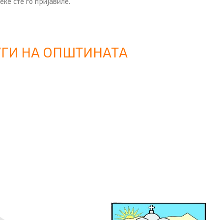
ќе сте го пријавиле.
УГИ НА ОПШТИНАТА