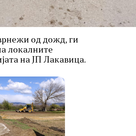
врнежи од дожд, ги
на локалните
јата на ЈП Лакавица.