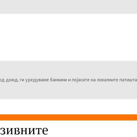
д дожд, ги уредуваме банкини и појасите на локалните патишта
нзивните