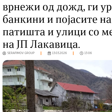
врнежи од дожд, ги у
банкини и појасите н
патишта и улици со м
на ЈП Лакавица.
SERAFIMOV GROUP
13.03.2026
13:06