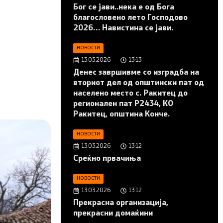
Бог се јави..нека е од Бога
благословено лето Господово
2026… Навистина се јави.
НОВОСТИ
13.03.2026
13:13
Денес завршивме со изградба на
вториот дел од општински пат од
населено место с. Ракитец до
регионален пат Р2434, КО
Ракитец, општина Конче.
НОВОСТИ
13.03.2026
13:12
Среќно првачиња
НОВОСТИ
13.03.2026
13:12
Прекрасна организација,
прекрасни домаќини