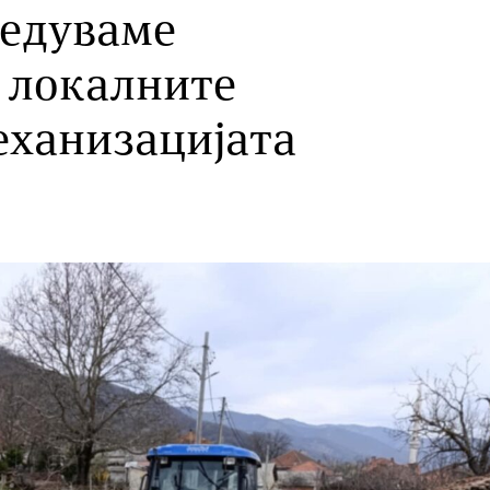
редуваме
а локалните
еханизацијата