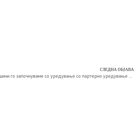
СЛЕДНА ОБЈАВА
Уредувањето на јавни површини го започнуваме со уредување со партерно уредување на пристапна улица во Габревци