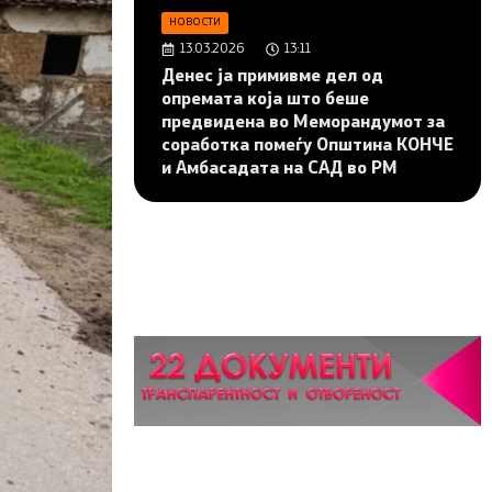
НОВОСТИ
13.03.2026
13:11
Денес ја примивме дел од
опремата која што беше
предвидена во Меморандумот за
соработка помеѓу Општина КОНЧЕ
и Амбасадата на САД во РМ