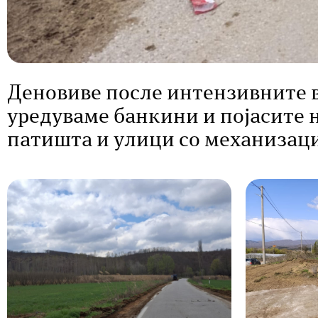
Деновиве после интензивните 
уредуваме банкини и појасите 
патишта и улици со механизаци