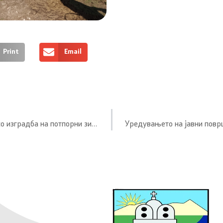
Print
Email
Реконструкција на улица 2 во с.Дедино во должина од 143 м, со изградба на потпорни зидови во должина од 70 м.